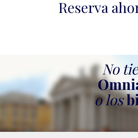
Reserva ahor
No tie
Omnia
o los
b