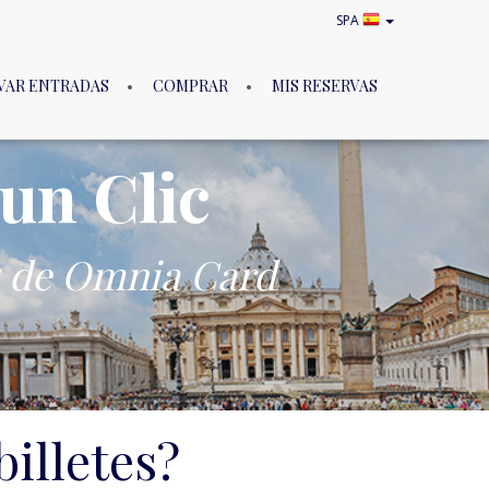
SPA
VAR ENTRADAS
COMPRAR
MIS RESERVAS
un Clic
as de Omnia Card
billetes?