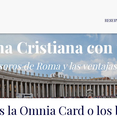
RESER
a Cristiana con 
soros de Roma y las ventaj
s la Omnia Card o los 