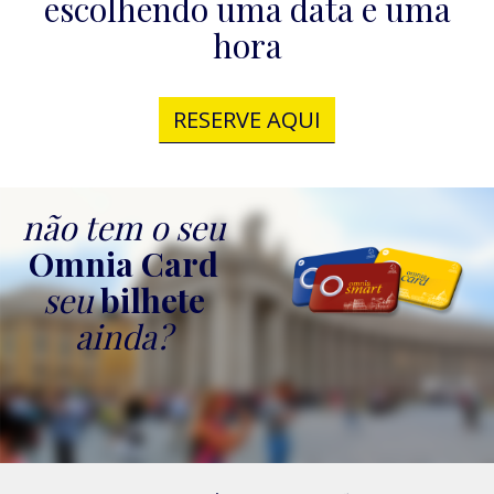
escolhendo uma data e uma
hora
RESERVE AQUI
não tem o seu
Omnia Card
seu
bilhete
ainda?