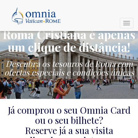
Toggl
Roma Cristiana é apenas
Navig
um clique de distância!
Descubra os tesouros de Roma com
ofertas especiais e condições únicas
Já comprou o seu Omnia Card
ou o seu bilhete?
Reserve já a sua visita